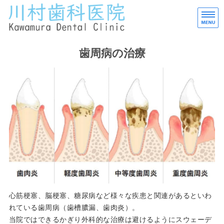
タ
ホーム
歯周病の治療
当院のご案内
初診の方へ
交通案内
スタッフ
心筋梗塞、脳梗塞、糖尿病など様々な疾患と関連があるといわ
れている歯周病（歯槽膿漏、歯肉炎）。
当院ではできるかぎり外科的な治療は避けるようにスウェーデ