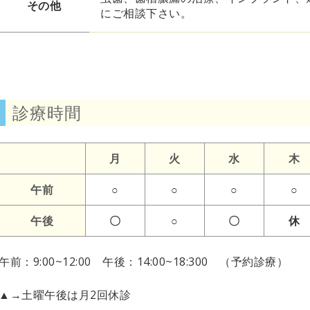
その他
にご相談下さい。
診療時間
月
火
水
木
午前
○
○
○
○
午後
〇
○
〇
休
午前：9:00~12:00 午後：14:00~18:300 （予約診療）
▲→土曜午後は月2回休診