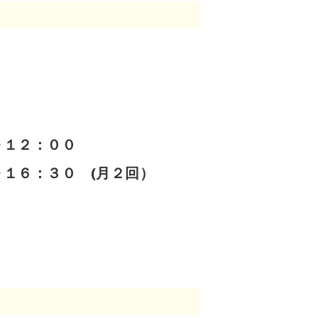
２：００
０ (月２回）