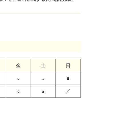
金
土
日
○
○
■
○
▲
／