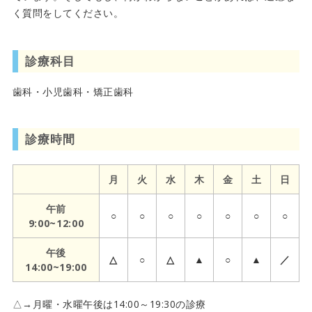
く質問をしてください。
診療科目
歯科・小児歯科・矯正歯科
診療時間
月
火
水
木
金
土
日
午前
○
○
○
○
○
○
○
9:00~12:00
午後
△
○
△
▲
○
▲
／
14:00~19:00
△→月曜・水曜午後は14:00～19:30の診療